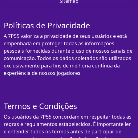
Sitemap
Políticas de Privacidade
A 7P55 valoriza a privacidade de seus usuários e está
empenhada em proteger todas as informações
pessoais fornecidas durante o uso de nossos canais de
comunicação. Todos os dados coletados são utilizados
exclusivamente para fins de melhoria contínua da
experiência de nossos jogadores.
Termos e Condições
Os usuários da 7P55 concordam em respeitar todas as
regras e regulamentos estabelecidos. É importante ler
e entender todos os termos antes de participar de