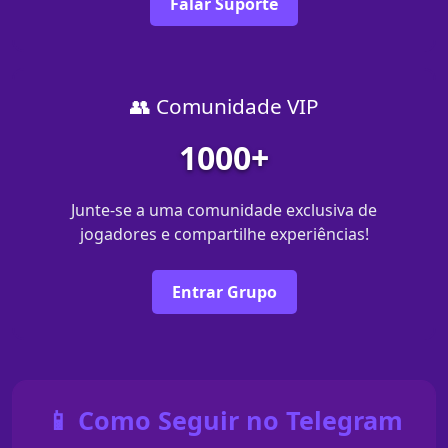
Falar Suporte
👥 Comunidade VIP
1000+
Junte-se a uma comunidade exclusiva de
jogadores e compartilhe experiências!
Entrar Grupo
📱 Como Seguir no Telegram