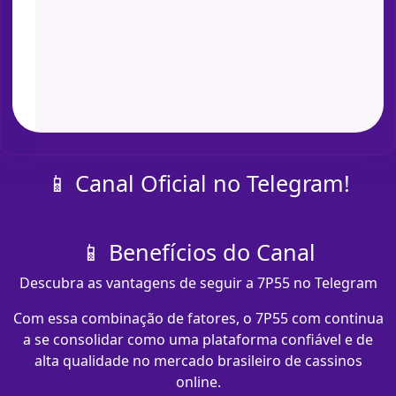
📱 Canal Oficial no Telegram!
📱 Benefícios do Canal
Descubra as vantagens de seguir a 7P55 no Telegram
Com essa combinação de fatores, o 7P55 com​ continua
a se consolidar como uma plataforma confiável e de
alta qualidade no mercado brasileiro de cassinos
online.