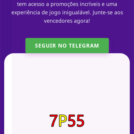
tem acesso a promoções incríveis e uma
experiência de jogo inigualável. Junte-se aos
vencedores agora!
SEGUIR NO TELEGRAM