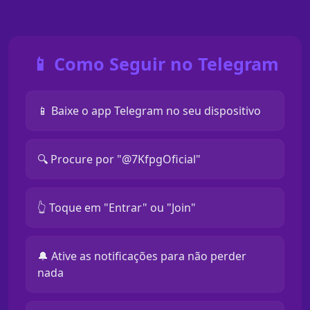
📱 Como Seguir no Telegram
📱 Baixe o app Telegram no seu dispositivo
🔍 Procure por "@7KfpgOficial"
👆 Toque em "Entrar" ou "Join"
🔔 Ative as notificações para não perder
nada