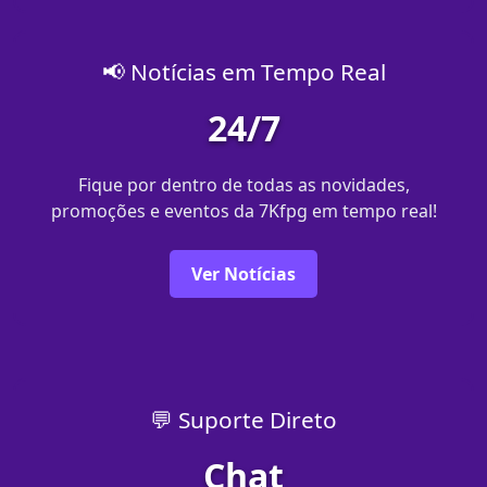
📢 Notícias em Tempo Real
24/7
Fique por dentro de todas as novidades,
promoções e eventos da 7Kfpg em tempo real!
Ver Notícias
💬 Suporte Direto
Chat