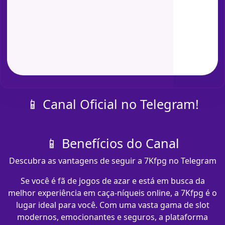
📱 Canal Oficial no Telegram!
📱 Benefícios do Canal
Descubra as vantagens de seguir a 7Kfpg no Telegram
Se você é fã de jogos de azar e está em busca da
melhor experiência em caça-níqueis online, a 7Kfpg é o
lugar ideal para você. Com uma vasta gama de slot
modernos, emocionantes e seguros, a plataforma