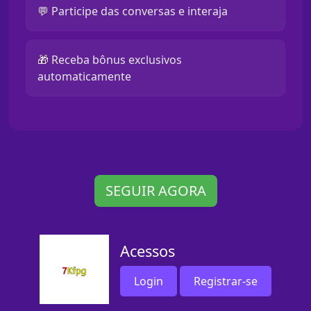
💬 Participe das conversas e interaja
🎁 Receba bônus exclusivos
automaticamente
SEGUIR AGORA
Acessos
Login
Registrar-se