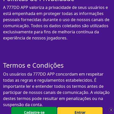
A 777DD APP valoriza a privacidade de seus usuários e
está empenhada em proteger todas as informações
pessoais fornecidas durante o uso de nossos canais de
comunicação. Todos os dados coletados são utilizados
exclusivamente para fins de melhoria contínua da
experiência de nossos jogadores.
Termos e Condições
Os usuários da 777DD APP concordam em respeitar
todas as regras e regulamentos estabelecidos. É
importante ler e entender todos os termos antes de
participar de nossos canais de comunicação. A violação
destes termos pode resultar em penalizações ou na
suspensão da conta.
X
Cadastre-se
Entrar