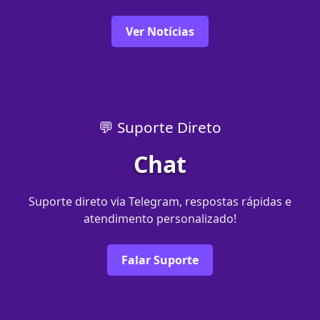
Ver Notícias
💬 Suporte Direto
Chat
Suporte direto via Telegram, respostas rápidas e
atendimento personalizado!
Falar Suporte