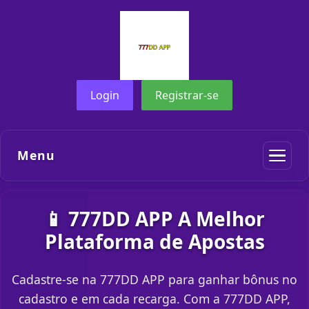
Login
Registrar-se
Menu
📱 777DD APP A Melhor
Plataforma de Apostas
Cadastre-se na 777DD APP para ganhar bônus no
cadastro e em cada recarga. Com a 777DD APP,