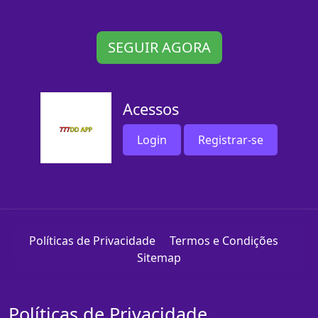
SEGUIR AGORA
Acessos
Login
Registrar-se
Políticas de Privacidade
Termos e Condições
Sitemap
Políticas de Privacidade