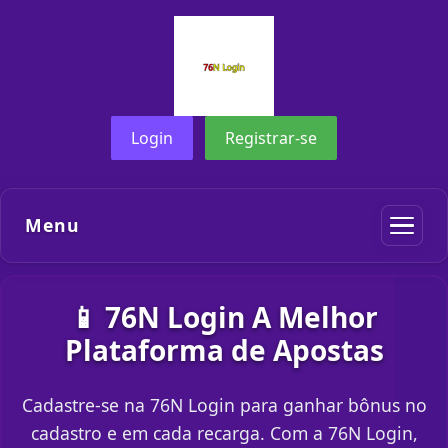
Login
Registrar-se
Menu
📱 76N Login A Melhor
Plataforma de Apostas
Cadastre-se na 76N Login para ganhar bônus no
cadastro e em cada recarga. Com a 76N Login,