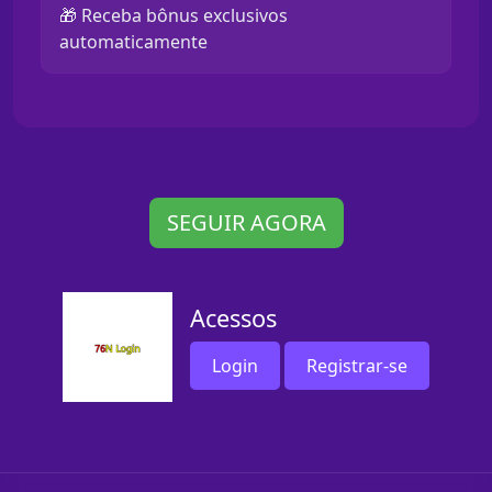
🎁 Receba bônus exclusivos
automaticamente
SEGUIR AGORA
Acessos
Login
Registrar-se