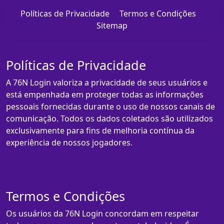
Políticas de Privacidade
Termos e Condições
Sitemap
Políticas de Privacidade
A 76N Login valoriza a privacidade de seus usuários e
está empenhada em proteger todas as informações
pessoais fornecidas durante o uso de nossos canais de
comunicação. Todos os dados coletados são utilizados
exclusivamente para fins de melhoria contínua da
experiência de nossos jogadores.
Termos e Condições
Os usuários da 76N Login concordam em respeitar