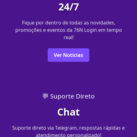
24/7
Fique por dentro de todas as novidades,
promoções e eventos da 76N Login em tempo
real!
Ver Notícias
💬 Suporte Direto
Chat
Suporte direto via Telegram, respostas rápidas e
atendimento personalizado!