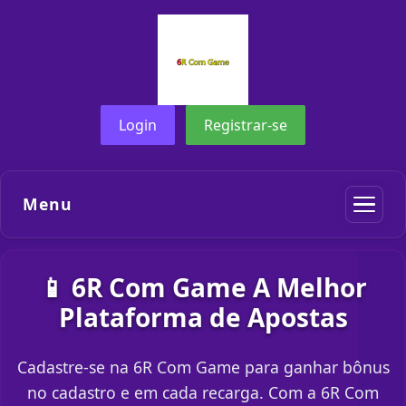
Login
Registrar-se
Menu
📱 6R Com Game A Melhor
Plataforma de Apostas
Cadastre-se na 6R Com Game para ganhar bônus
no cadastro e em cada recarga. Com a 6R Com