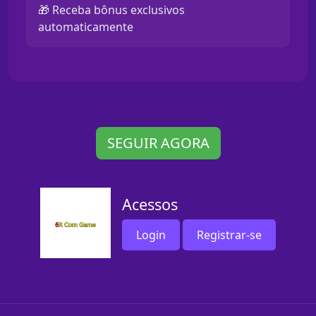
🎁 Receba bônus exclusivos
automaticamente
SEGUIR AGORA
Acessos
Login
Registrar-se