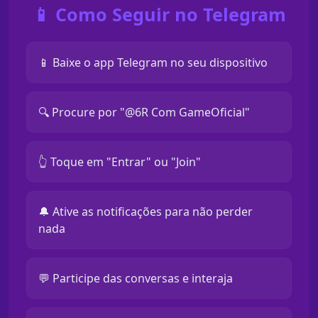
📱 Como Seguir no Telegram
📱 Baixe o app Telegram no seu dispositivo
🔍 Procure por "@6R Com GameOficial"
👆 Toque em "Entrar" ou "Join"
🔔 Ative as notificações para não perder
nada
💬 Participe das conversas e interaja