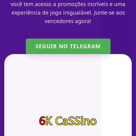
você tem acesso a promoções incríveis e uma
experiência de jogo inigualável. Junte-se aos
vencedores agora!
SEGUIR NO TELEGRAM