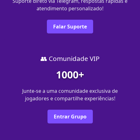
Suporte direto via Telegram, respostas rápidas e
atendimento personalizado!
Falar Suporte
👥 Comunidade VIP
1000+
Junte-se a uma comunidade exclusiva de
jogadores e compartilhe experiências!
Entrar Grupo