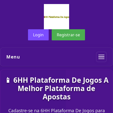
Login
Registrar-se
Menu
📱 6HH Plataforma De Jogos A
Melhor Plataforma de
Apostas
Cadastre-se na 6HH Plataforma De Jogos para