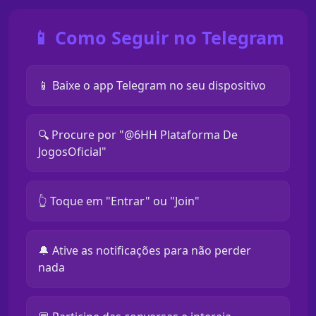
📱 Como Seguir no Telegram
📱 Baixe o app Telegram no seu dispositivo
🔍 Procure por "@6HH Plataforma De
JogosOficial"
👆 Toque em "Entrar" ou "Join"
🔔 Ative as notificações para não perder
nada