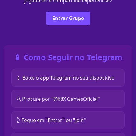
jogadores e compartilhe experiências!
Entrar Grupo
📱 Como Seguir no Telegram
📱 Baixe o app Telegram no seu dispositivo
🔍 Procure por "@68X GamesOficial"
👆 Toque em "Entrar" ou "Join"