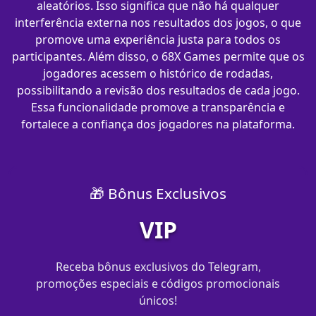
aleatórios. Isso significa que não há qualquer
interferência externa nos resultados dos jogos, o que
promove uma experiência justa para todos os
participantes. Além disso, o 68X Games permite que os
jogadores acessem o histórico de rodadas,
possibilitando a revisão dos resultados de cada jogo.
Essa funcionalidade promove a transparência e
fortalece a confiança dos jogadores na plataforma.
🎁 Bônus Exclusivos
VIP
Receba bônus exclusivos do Telegram,
promoções especiais e códigos promocionais
únicos!