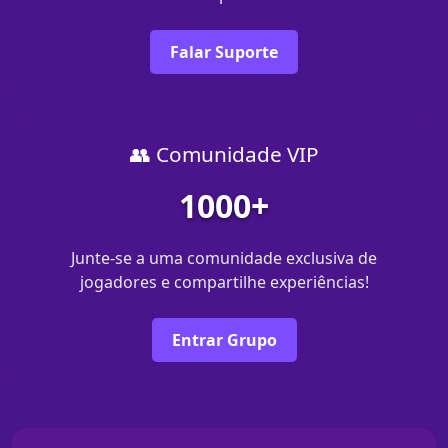
Falar Suporte
👥 Comunidade VIP
1000+
Junte-se a uma comunidade exclusiva de
jogadores e compartilhe experiências!
Entrar Grupo