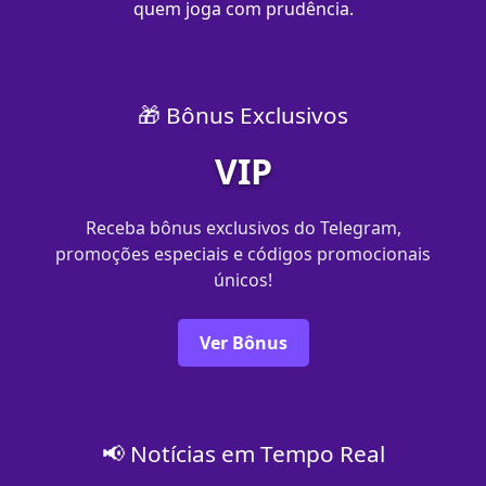
quem joga com prudência.
🎁 Bônus Exclusivos
VIP
Receba bônus exclusivos do Telegram,
promoções especiais e códigos promocionais
únicos!
Ver Bônus
📢 Notícias em Tempo Real