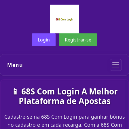
Login
Registrar-se
Menu
📱 68S Com Login A Melhor
Plataforma de Apostas
Cadastre-se na 68S Com Login para ganhar bônus
no cadastro e em cada recarga. Com a 68S Com