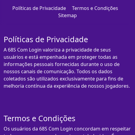
Políticas de Privacidade
Termos e Condições
Sitemap
Políticas de Privacidade
A 68S Com Login valoriza a privacidade de seus
usuários e está empenhada em proteger todas as
informações pessoais fornecidas durante o uso de
nossos canais de comunicação. Todos os dados
coletados são utilizados exclusivamente para fins de
melhoria contínua da experiência de nossos jogadores.
Termos e Condições
Os usuários da 68S Com Login concordam em respeitar