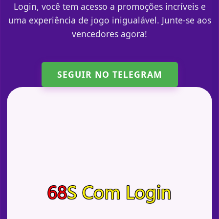
Login, você tem acesso a promoções incríveis e
uma experiência de jogo inigualável. Junte-se aos
vencedores agora!
SEGUIR NO TELEGRAM