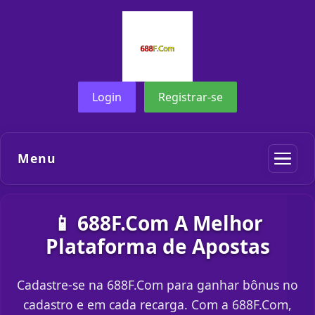
Login
Registrar-se
Menu
📱 688F.Com A Melhor
Plataforma de Apostas
Cadastre-se na 688F.Com para ganhar bônus no
cadastro e em cada recarga. Com a 688F.Com,