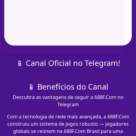
📱 Canal Oficial no Telegram!
📱 Benefícios do Canal
Descubra as vantagens de seguir a 688F.Com no
Telegram
Com a tecnologia de rede mais avançada, a 688F.Com
construiu um sistema de jogos robusto — jogadores
globais se reúnem na 688F.Com Brasil para uma