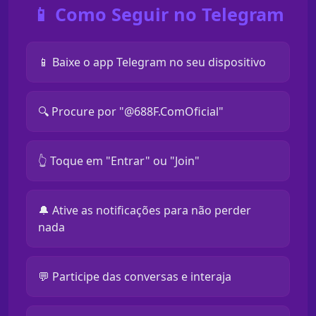
📱 Como Seguir no Telegram
📱 Baixe o app Telegram no seu dispositivo
🔍 Procure por "@688F.ComOficial"
👆 Toque em "Entrar" ou "Join"
🔔 Ative as notificações para não perder
nada
💬 Participe das conversas e interaja