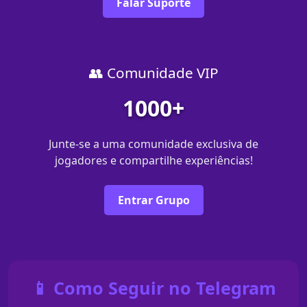
Falar Suporte
👥 Comunidade VIP
1000+
Junte-se a uma comunidade exclusiva de
jogadores e compartilhe experiências!
Entrar Grupo
📱 Como Seguir no Telegram