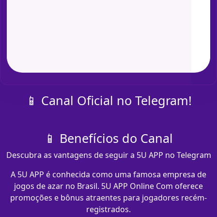
📱 Canal Oficial no Telegram!
📱 Benefícios do Canal
Descubra as vantagens de seguir a 5U APP no Telegram
A 5U APP é conhecida como uma famosa empresa de
jogos de azar no Brasil. 5U APP Online Com oferece
promoções e bônus atraentes para jogadores recém-
registrados.