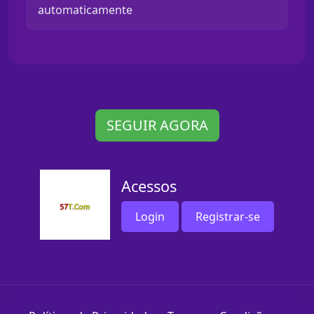
automaticamente
SEGUIR AGORA
Acessos
Login
Registrar-se