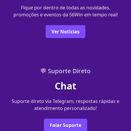
Fique por dentro de todas as novidades,
promoções e eventos da 56Win em tempo real!
Ver Notícias
💬 Suporte Direto
Chat
Suporte direto via Telegram, respostas rápidas e
atendimento personalizado!
Falar Suporte