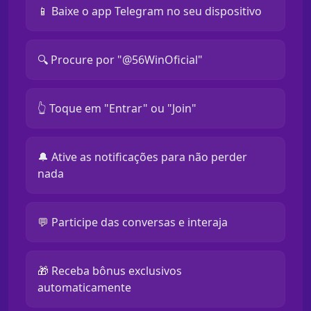
📱 Baixe o app Telegram no seu dispositivo
🔍 Procure por "@56WinOficial"
👆 Toque em "Entrar" ou "Join"
🔔 Ative as notificações para não perder
nada
💬 Participe das conversas e interaja
🎁 Receba bônus exclusivos
automaticamente