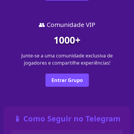
👥 Comunidade VIP
1000+
Junte-se a uma comunidade exclusiva de
jogadores e compartilhe experiências!
Entrar Grupo
📱 Como Seguir no Telegram