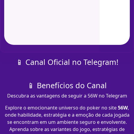
📱 Canal Oficial no Telegram!
📱 Benefícios do Canal
Descubra as vantagens de seguir a 56W no Telegram
Explore o emocionante universo do poker no site
56W
,
onde habilidade, estratégia e a emoção de cada jogada
se encontram em um ambiente seguro e envolvente.
Aprenda sobre as variantes do jogo, estratégias de