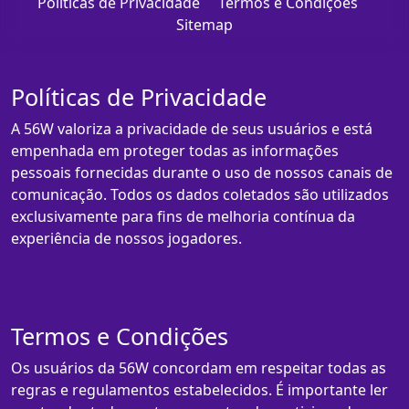
Políticas de Privacidade
Termos e Condições
Sitemap
Políticas de Privacidade
A 56W valoriza a privacidade de seus usuários e está
empenhada em proteger todas as informações
pessoais fornecidas durante o uso de nossos canais de
comunicação. Todos os dados coletados são utilizados
exclusivamente para fins de melhoria contínua da
experiência de nossos jogadores.
Termos e Condições
Os usuários da 56W concordam em respeitar todas as
regras e regulamentos estabelecidos. É importante ler