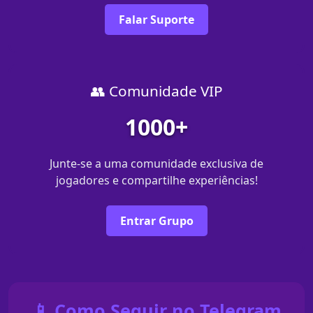
Falar Suporte
👥 Comunidade VIP
1000+
Junte-se a uma comunidade exclusiva de
jogadores e compartilhe experiências!
Entrar Grupo
📱 Como Seguir no Telegram