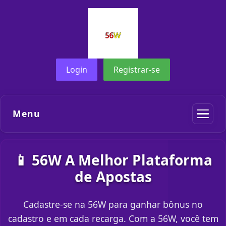
Login
Registrar-se
Menu
📱 56W A Melhor Plataforma
de Apostas
Cadastre-se na 56W para ganhar bônus no
cadastro e em cada recarga. Com a 56W, você tem