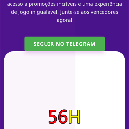
acesso a promoções incríveis e uma experiência
de jogo inigualável. Junte-se aos vencedores
agora!
SEGUIR NO TELEGRAM