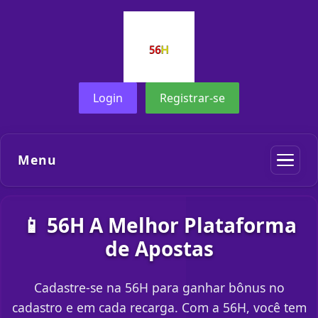
Login
Registrar-se
Menu
📱 56H A Melhor Plataforma
de Apostas
Cadastre-se na 56H para ganhar bônus no
cadastro e em cada recarga. Com a 56H, você tem