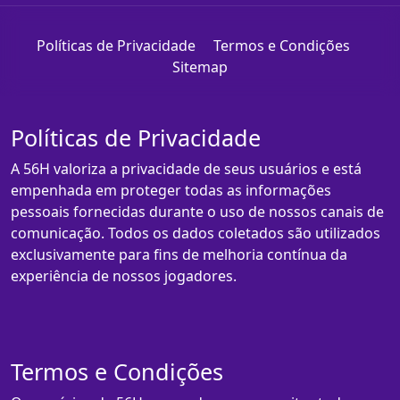
Políticas de Privacidade
Termos e Condições
Sitemap
Políticas de Privacidade
A 56H valoriza a privacidade de seus usuários e está
empenhada em proteger todas as informações
pessoais fornecidas durante o uso de nossos canais de
comunicação. Todos os dados coletados são utilizados
exclusivamente para fins de melhoria contínua da
experiência de nossos jogadores.
Termos e Condições