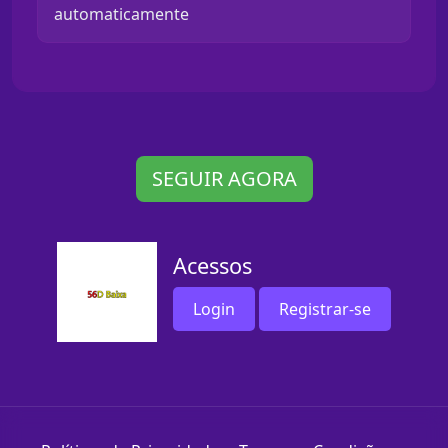
automaticamente
SEGUIR AGORA
Acessos
Login
Registrar-se