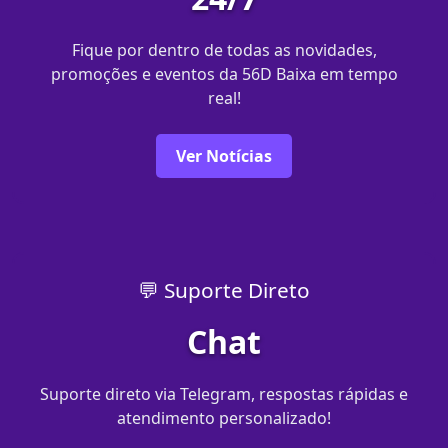
Fique por dentro de todas as novidades,
promoções e eventos da 56D Baixa em tempo
real!
Ver Notícias
💬 Suporte Direto
Chat
Suporte direto via Telegram, respostas rápidas e
atendimento personalizado!