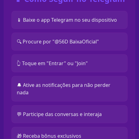
📱 Baixe o app Telegram no seu dispositivo
🔍 Procure por "@56D BaixaOficial"
👆 Toque em "Entrar" ou "Join"
🔔 Ative as notificações para não perder
nada
💬 Participe das conversas e interaja
🎁 Receba bônus exclusivos