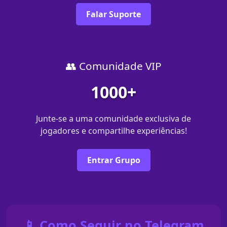
Falar Suporte
👥 Comunidade VIP
1000+
Junte-se a uma comunidade exclusiva de
jogadores e compartilhe experiências!
Entrar Grupo
📱 Como Seguir no Telegram