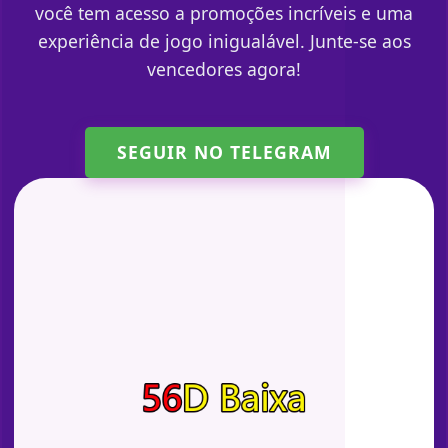
você tem acesso a promoções incríveis e uma
experiência de jogo inigualável. Junte-se aos
vencedores agora!
SEGUIR NO TELEGRAM