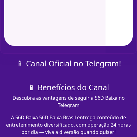
📱 Canal Oficial no Telegram!
📱 Benefícios do Canal
Descubra as vantagens de seguir a 56D Baixa no
Telegram
A 56D Baixa 56D Baixa Brasil entrega conteúdo de
entretenimento diversificado, com operação 24 horas
por dia — viva a diversão quando quiser!