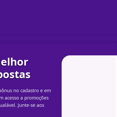
elhor
postas
bônus no cadastro e em
em acesso a promoções
ualável. Junte-se aos