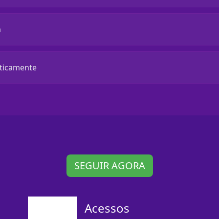
a
aticamente
SEGUIR AGORA
Acessos