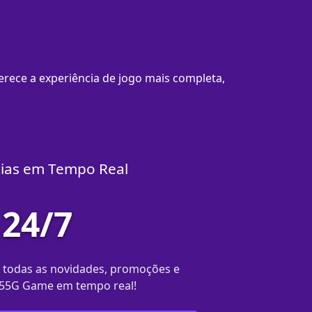
rece a experiência de jogo mais completa,
cias em Tempo Real
24/7
e todas as novidades, promoções e
 55G Game em tempo real!