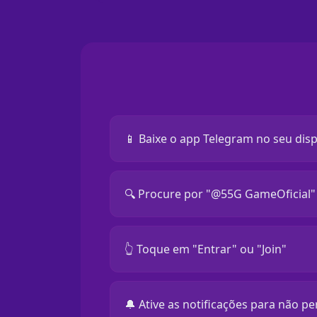
📱 Baixe o app Telegram no seu disp
🔍 Procure por "@55G GameOficial"
👆 Toque em "Entrar" ou "Join"
🔔 Ative as notificações para não p