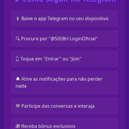
📱 Baixe o app Telegram no seu dispositivo
🔍 Procure por "@505Brl LoginOficial"
👆 Toque em "Entrar" ou "Join"
🔔 Ative as notificações para não perder
nada
💬 Participe das conversas e interaja
🎁 Receba bônus exclusivos