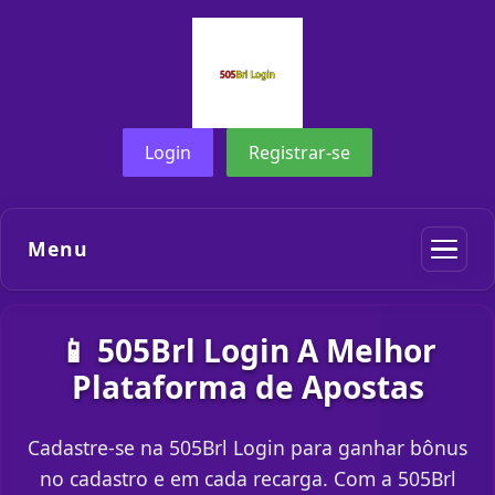
Login
Registrar-se
Menu
📱 505Brl Login A Melhor
Plataforma de Apostas
Cadastre-se na 505Brl Login para ganhar bônus
no cadastro e em cada recarga. Com a 505Brl