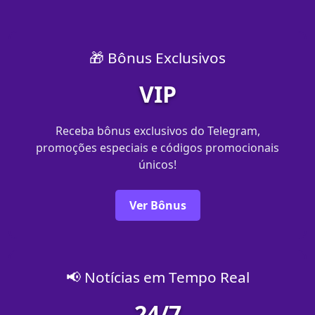
🎁 Bônus Exclusivos
VIP
Receba bônus exclusivos do Telegram,
promoções especiais e códigos promocionais
únicos!
Ver Bônus
📢 Notícias em Tempo Real
24/7