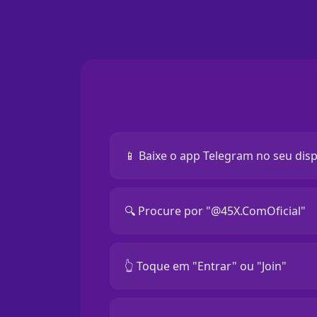
📱 Baixe o app Telegram no seu disp
🔍 Procure por "@45X.ComOficial"
👆 Toque em "Entrar" ou "Join"