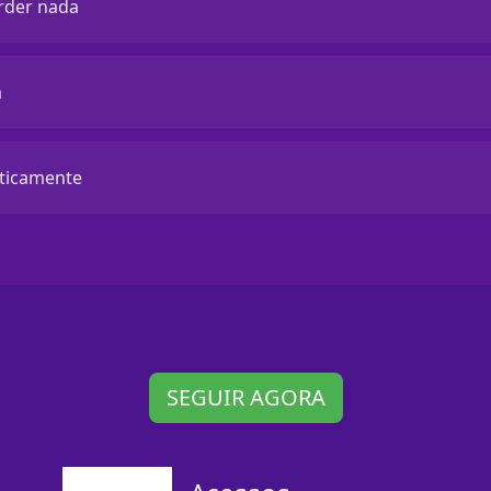
erder nada
a
aticamente
SEGUIR AGORA