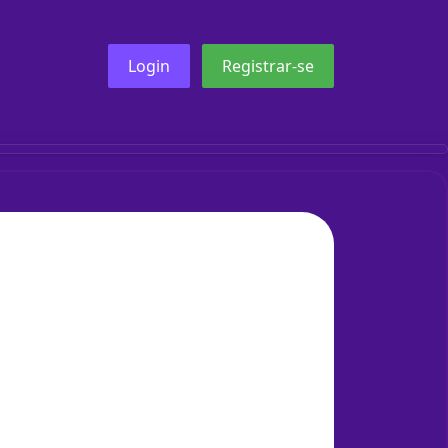
Login
Registrar-se