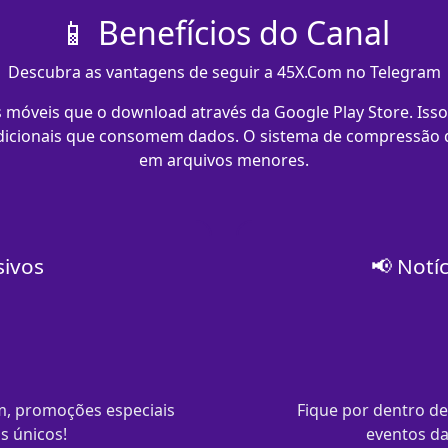
📱 Benefícios do Canal
Descubra as vantagens de seguir a 45X.Com no Telegram
veis que o download através da Google Play Store. Isso
adicionais que consomem dados. O sistema de compressão 
em arquivos menores.
sivos
📢 Notí
m, promoções especiais
Fique por dentro d
s únicos!
eventos da