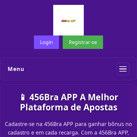
Login
Registrar-se
Menu
📱 456Bra APP A Melhor
Plataforma de Apostas
Cadastre-se na 456Bra APP para ganhar bônus no
cadastro e em cada recarga. Com a 456Bra APP,