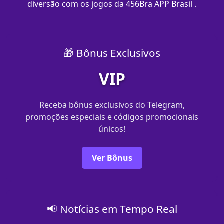
diversão com os jogos da 456Bra APP Brasil .
🎁 Bônus Exclusivos
VIP
Receba bônus exclusivos do Telegram,
promoções especiais e códigos promocionais
únicos!
Ver Bônus
📢 Notícias em Tempo Real