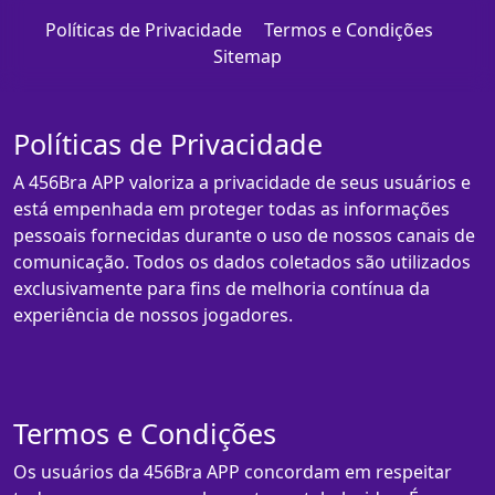
Políticas de Privacidade
Termos e Condições
Sitemap
Políticas de Privacidade
A 456Bra APP valoriza a privacidade de seus usuários e
está empenhada em proteger todas as informações
pessoais fornecidas durante o uso de nossos canais de
comunicação. Todos os dados coletados são utilizados
exclusivamente para fins de melhoria contínua da
experiência de nossos jogadores.
Termos e Condições
Os usuários da 456Bra APP concordam em respeitar