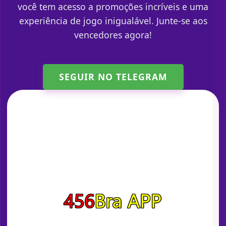
você tem acesso a promoções incríveis e uma
experiência de jogo inigualável. Junte-se aos
vencedores agora!
SEGUIR NO TELEGRAM