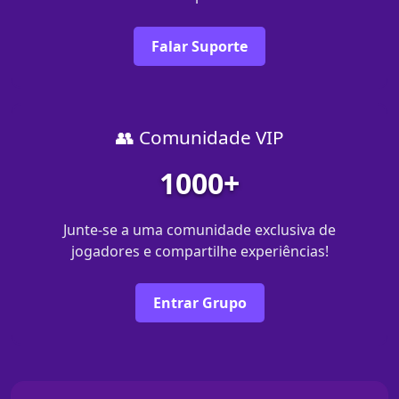
Falar Suporte
👥 Comunidade VIP
1000+
Junte-se a uma comunidade exclusiva de
jogadores e compartilhe experiências!
Entrar Grupo