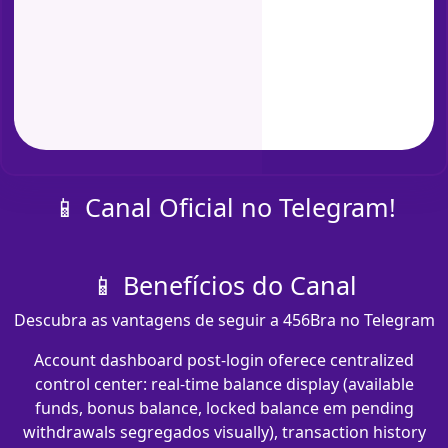
📱 Canal Oficial no Telegram!
📱 Benefícios do Canal
Descubra as vantagens de seguir a 456Bra no Telegram
Account dashboard post-login oferece centralized
control center: real-time balance display (available
funds, bonus balance, locked balance em pending
withdrawals segregados visually), transaction history