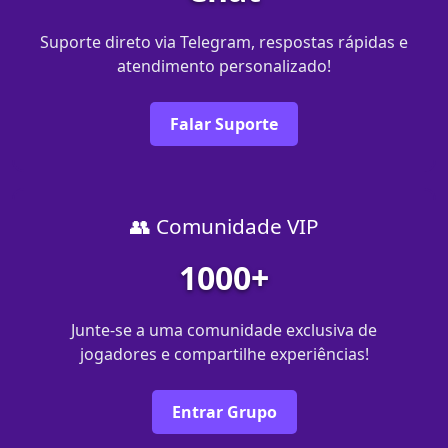
Suporte direto via Telegram, respostas rápidas e
atendimento personalizado!
Falar Suporte
👥 Comunidade VIP
1000+
Junte-se a uma comunidade exclusiva de
jogadores e compartilhe experiências!
Entrar Grupo