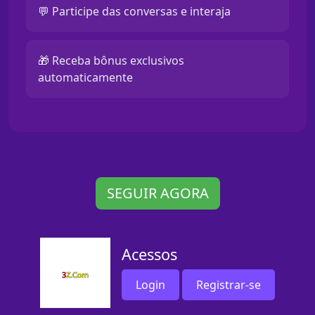
💬 Participe das conversas e interaja
🎁 Receba bônus exclusivos
automaticamente
SEGUIR AGORA
Acessos
Login
Registrar-se