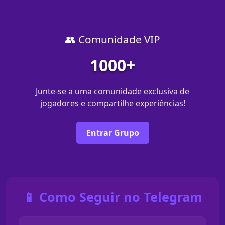
👥 Comunidade VIP
1000+
Junte-se a uma comunidade exclusiva de
jogadores e compartilhe experiências!
Entrar Grupo
📱 Como Seguir no Telegram