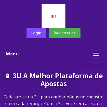
Login
Registrar-se
Menu
📱 3U A Melhor Plataforma de
Apostas
Cadastre-se na 3U para ganhar bônus no cadastro
e em cada recarga. Com a 3U, você tem acesso a