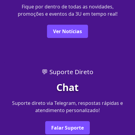
Fique por dentro de todas as novidades,
promoções e eventos da 3U em tempo real!
Ver Notícias
💬 Suporte Direto
Chat
Suporte direto via Telegram, respostas rápidas e
atendimento personalizado!
Falar Suporte