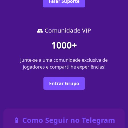
Falar Suporte
👥 Comunidade VIP
1000+
Junte-se a uma comunidade exclusiva de
jogadores e compartilhe experiências!
Entrar Grupo
📱 Como Seguir no Telegram