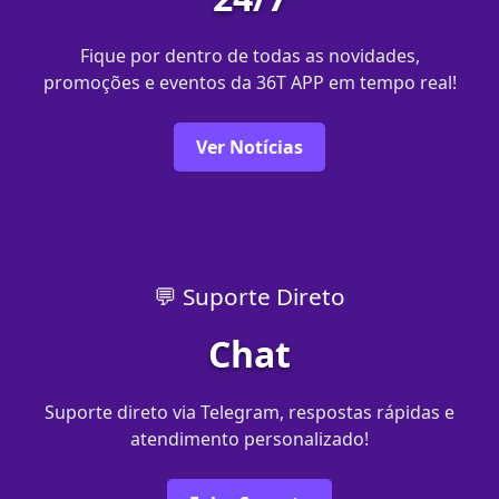
Fique por dentro de todas as novidades,
promoções e eventos da 36T APP em tempo real!
Ver Notícias
💬 Suporte Direto
Chat
Suporte direto via Telegram, respostas rápidas e
atendimento personalizado!