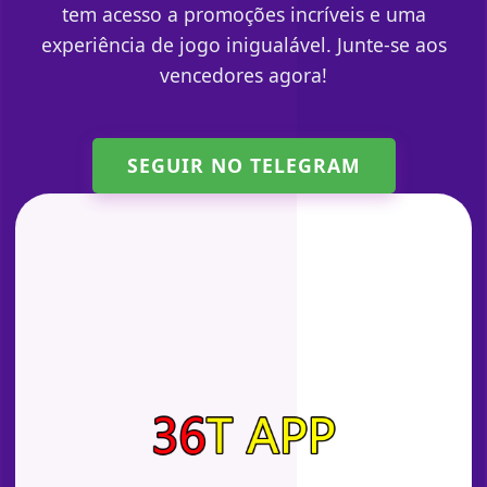
tem acesso a promoções incríveis e uma
experiência de jogo inigualável. Junte-se aos
vencedores agora!
SEGUIR NO TELEGRAM