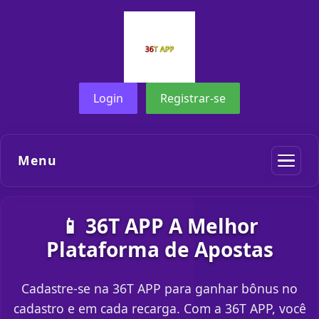
Login
Registrar-se
Menu
📱 36T APP A Melhor
Plataforma de Apostas
Cadastre-se na 36T APP para ganhar bônus no
cadastro e em cada recarga. Com a 36T APP, você