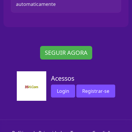
automaticamente
SEGUIR AGORA
Acessos
Login
Registrar-se