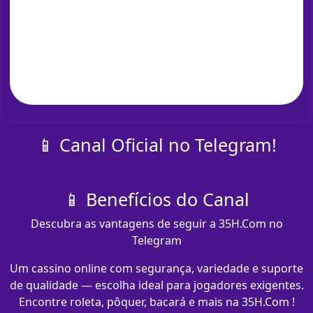
📱 Canal Oficial no Telegram!
📱 Benefícios do Canal
Descubra as vantagens de seguir a 35H.Com no
Telegram
Um cassino online com segurança, variedade e suporte
de qualidade — escolha ideal para jogadores exigentes.
Encontre roleta, pôquer, bacará e mais na 35H.Com !