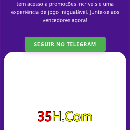
tem acesso a promoções incríveis e uma
experiência de jogo inigualável. Junte-se aos
vencedores agora!
SEGUIR NO TELEGRAM