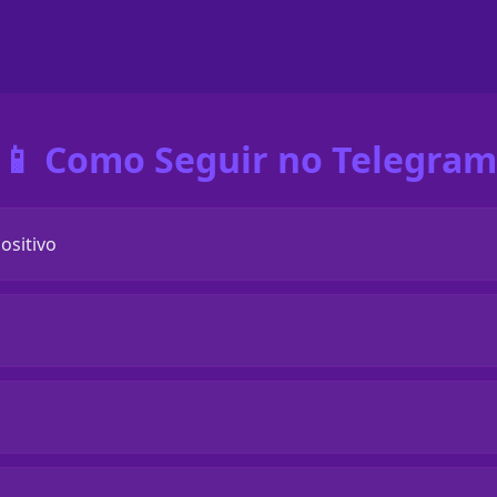
📱 Como Seguir no Telegram
ositivo