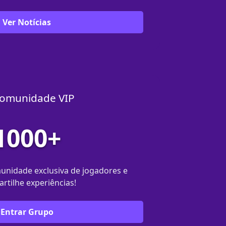
Ver Notícias
Comunidade VIP
1000+
unidade exclusiva de jogadores e
rtilhe experiências!
Entrar Grupo