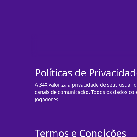
Políticas de Privacida
A 34X valoriza a privacidade de seus usuár
canais de comunicação. Todos os dados cole
jogadores.
Termos e Condições