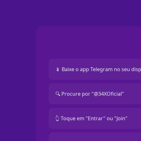
📱 Baixe o app Telegram no seu disp
🔍 Procure por "@34XOficial"
👆 Toque em "Entrar" ou "Join"