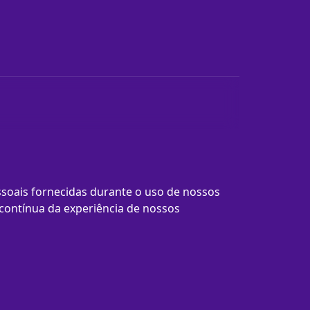
ssoais fornecidas durante o uso de nossos
 contínua da experiência de nossos