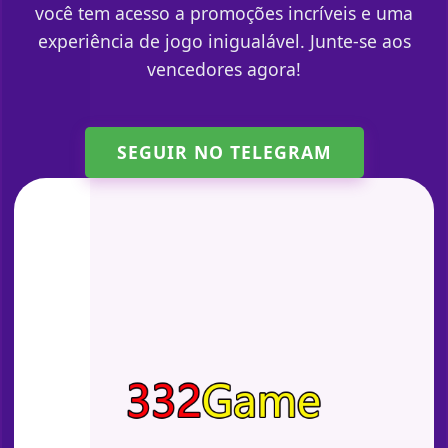
você tem acesso a promoções incríveis e uma
experiência de jogo inigualável. Junte-se aos
vencedores agora!
SEGUIR NO TELEGRAM