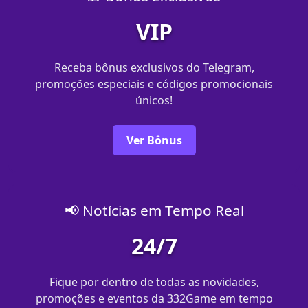
VIP
Receba bônus exclusivos do Telegram,
promoções especiais e códigos promocionais
únicos!
Ver Bônus
📢 Notícias em Tempo Real
24/7
Fique por dentro de todas as novidades,
promoções e eventos da 332Game em tempo