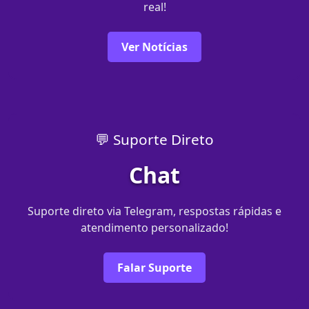
real!
Ver Notícias
💬 Suporte Direto
Chat
Suporte direto via Telegram, respostas rápidas e
atendimento personalizado!
Falar Suporte