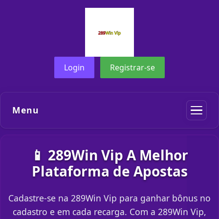
Login
Registrar-se
Menu
📱 289Win Vip A Melhor
Plataforma de Apostas
Cadastre-se na 289Win Vip para ganhar bônus no
cadastro e em cada recarga. Com a 289Win Vip,