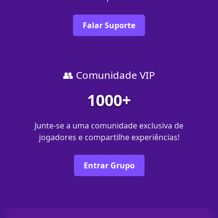
Falar Suporte
👥 Comunidade VIP
1000+
Junte-se a uma comunidade exclusiva de
jogadores e compartilhe experiências!
Entrar Grupo