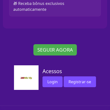
🎁 Receba bônus exclusivos
automaticamente
SEGUIR AGORA
Acessos
Login
Registrar-se