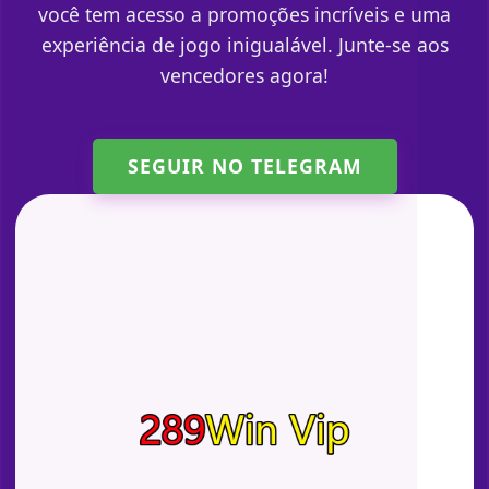
você tem acesso a promoções incríveis e uma
experiência de jogo inigualável. Junte-se aos
vencedores agora!
SEGUIR NO TELEGRAM