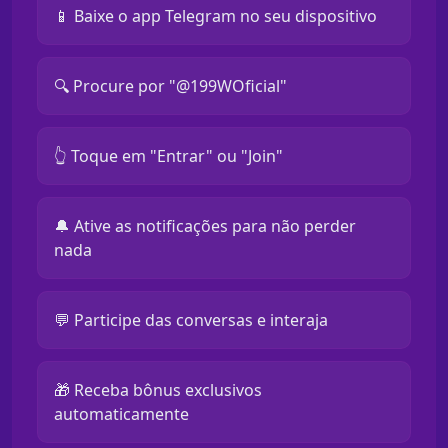
📱 Baixe o app Telegram no seu dispositivo
🔍 Procure por "@199WOficial"
👆 Toque em "Entrar" ou "Join"
🔔 Ative as notificações para não perder
nada
💬 Participe das conversas e interaja
🎁 Receba bônus exclusivos
automaticamente