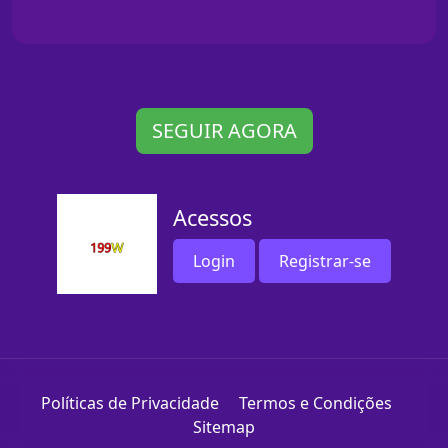
SEGUIR AGORA
Acessos
Login
Registrar-se
Políticas de Privacidade
Termos e Condições
Sitemap