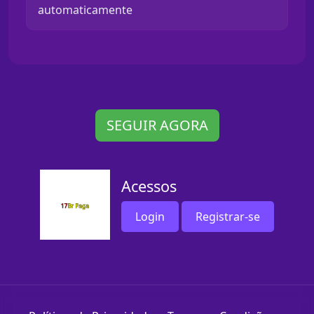
automaticamente
SEGUIR AGORA
Acessos
Login
Registrar-se