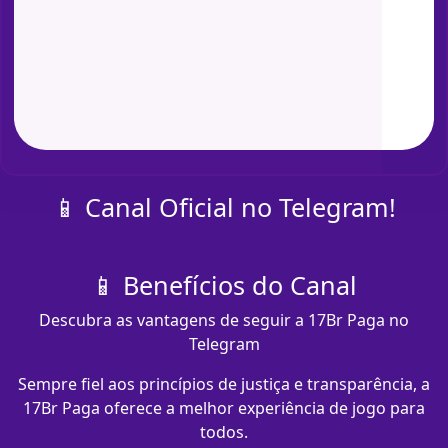
📱 Canal Oficial no Telegram!
📱 Benefícios do Canal
Descubra as vantagens de seguir a 17Br Paga no
Telegram
Sempre fiel aos princípios de justiça e transparência, a
17Br Paga oferece a melhor experiência de jogo para
todos.