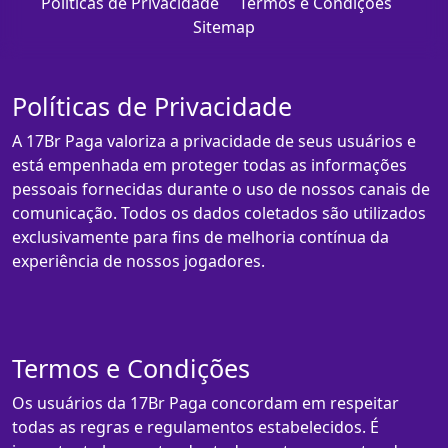
Políticas de Privacidade
Termos e Condições
Sitemap
Políticas de Privacidade
A 17Br Paga valoriza a privacidade de seus usuários e
está empenhada em proteger todas as informações
pessoais fornecidas durante o uso de nossos canais de
comunicação. Todos os dados coletados são utilizados
exclusivamente para fins de melhoria contínua da
experiência de nossos jogadores.
Termos e Condições
Os usuários da 17Br Paga concordam em respeitar
todas as regras e regulamentos estabelecidos. É