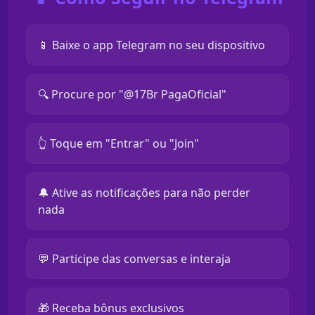
📱 Baixe o app Telegram no seu dispositivo
🔍 Procure por "@17Br PagaOficial"
👆 Toque em "Entrar" ou "Join"
🔔 Ative as notificações para não perder
nada
💬 Participe das conversas e interaja
🎁 Receba bônus exclusivos