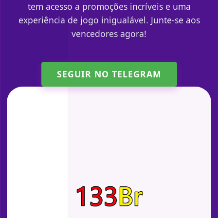
tem acesso a promoções incríveis e uma
experiência de jogo inigualável. Junte-se aos
vencedores agora!
SEGUIR NO TELEGRAM