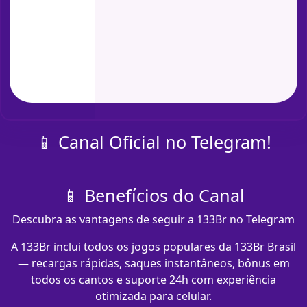
📱 Canal Oficial no Telegram!
📱 Benefícios do Canal
Descubra as vantagens de seguir a 133Br no Telegram
A 133Br inclui todos os jogos populares da 133Br Brasil
— recargas rápidas, saques instantâneos, bônus em
todos os cantos e suporte 24h com experiência
otimizada para celular.