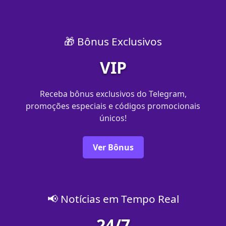
🎁 Bônus Exclusivos
VIP
Receba bônus exclusivos do Telegram,
promoções especiais e códigos promocionais
únicos!
Ver Bônus
📢 Notícias em Tempo Real
24/7