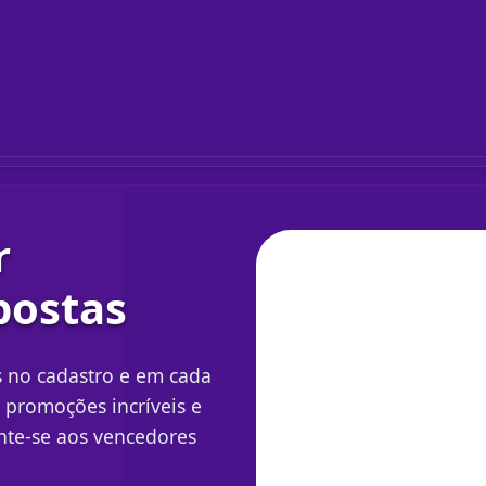
r
postas
s no cadastro e em cada
 promoções incríveis e
unte-se aos vencedores