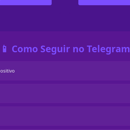
📱 Como Seguir no Telegram
ositivo