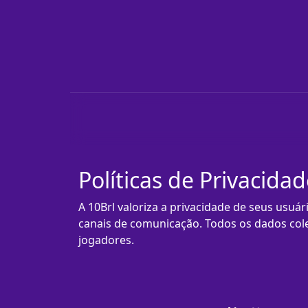
Políticas de Privacida
A 10Brl valoriza a privacidade de seus usu
canais de comunicação. Todos os dados cole
jogadores.