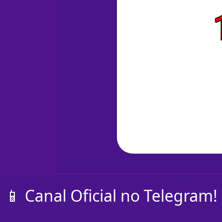
📱 Canal Oficial no Telegram!