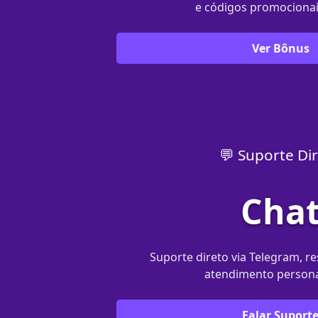
e códigos promocionai
Ver Bônus
💬 Suporte Di
Cha
Suporte direto via Telegram, r
atendimento persona
Falar Suport