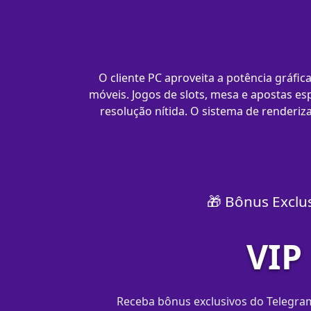
O cliente PC aproveita a potência gráfi
móveis. Jogos de slots, mesa e apostas es
resolução nítida. O sistema de render
🎁 Bônus Exclu
VIP
Receba bônus exclusivos do Telegra