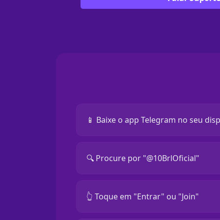
📱 Baixe o app Telegram no seu disp
🔍 Procure por "@10BrlOficial"
👆 Toque em "Entrar" ou "Join"