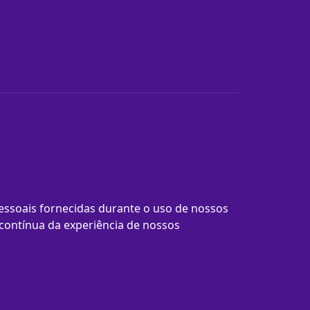
essoais fornecidas durante o uso de nossos
 contínua da experiência de nossos