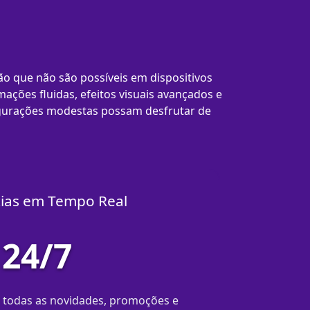
ão que não são possíveis em dispositivos
ações fluidas, efeitos visuais avançados e
igurações modestas possam desfrutar de
cias em Tempo Real
24/7
e todas as novidades, promoções e