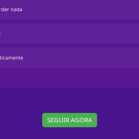
erder nada
a
aticamente
SEGUIR AGORA